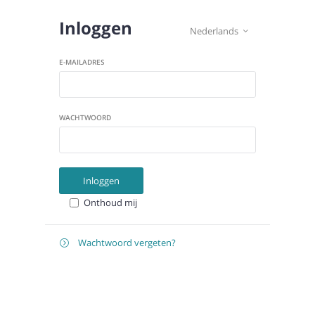
Inloggen
Nederlands

E-MAILADRES
WACHTWOORD
Inloggen
Onthoud mij
Wachtwoord vergeten?

E-
Verstuur instructies
MAILADRES